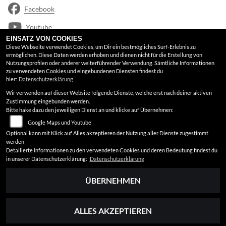
Facebook
Youtube
EINSATZ VON COOKIES
Google Maps
Diese Webseite verwendet Cookies, um Dir ein bestmögliches Surf-Erlebnis zu
ermöglichen. Diese Daten werden erhoben und dienen nicht für die Erstellung von
Nutzungsprofilen oder anderer weiterführender Verwendung. Sämtliche Informationen
RECHTLICHES
zu verwendeten Cookies und eingebundenen Diensten findest du
hier:
Datenschutzerklärung
Wir verwenden auf dieser Website folgende Dienste, welche erst nach deiner aktiven
AGB
Zustimmung eingebunden werden.
Bitte hake dazu den jeweiligen Dienst an und klicke auf Übernehmen:
Impressum
Google Maps und Youtube
Datenschutz
Optional kann mit Klick auf Alles akzeptieren der Nutzung aller Dienste zugestimmt
werden
Disclaimer
Detailierte Informationen zu den verwendeten Cookies und deren Bedeutung findest du
in unserer Datenschutzerklärung:
Datenschutzerklärung
Barrierefreiheit
ÜBERNEHMEN
ALLES AKZEPTIEREN