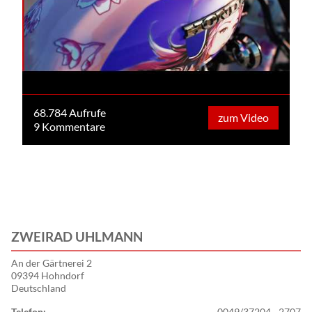
68.784 Aufrufe
zum Video
9 Kommentare
ZWEIRAD UHLMANN
An der Gärtnerei 2
09394 Hohndorf
Deutschland
Telefon:
0049/37204 - 2707