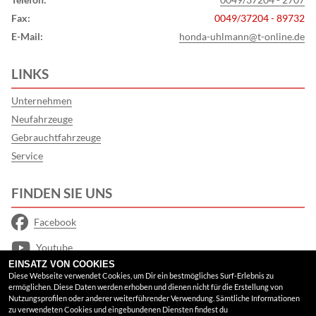
Fax:
0049/37204 - 89732
E-Mail:
honda-uhlmann@t-online.de
LINKS
Unternehmen
Neufahrzeuge
Gebrauchtfahrzeuge
Service
FINDEN SIE UNS
Facebook
Youtube
EINSATZ VON COOKIES
Google Maps
Diese Webseite verwendet Cookies, um Dir ein bestmögliches Surf-Erlebnis zu
ermöglichen. Diese Daten werden erhoben und dienen nicht für die Erstellung von
Nutzungsprofilen oder anderer weiterführender Verwendung. Sämtliche Informationen
RECHTLICHES
zu verwendeten Cookies und eingebundenen Diensten findest du