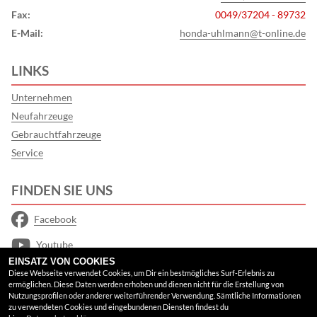
Fax:
0049/37204 - 89732
E-Mail:
honda-uhlmann@t-online.de
LINKS
Unternehmen
Neufahrzeuge
Gebrauchtfahrzeuge
Service
FINDEN SIE UNS
Facebook
Youtube
EINSATZ VON COOKIES
Google Maps
Diese Webseite verwendet Cookies, um Dir ein bestmögliches Surf-Erlebnis zu
ermöglichen. Diese Daten werden erhoben und dienen nicht für die Erstellung von
Nutzungsprofilen oder anderer weiterführender Verwendung. Sämtliche Informationen
RECHTLICHES
zu verwendeten Cookies und eingebundenen Diensten findest du