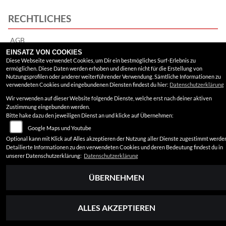
RECHTLICHES
AGB
EINSATZ VON COOKIES
Impressum
Diese Webseite verwendet Cookies, um Dir ein bestmögliches Surf-Erlebnis zu
ermöglichen. Diese Daten werden erhoben und dienen nicht für die Erstellung von
Datenschutz
Nutzungsprofilen oder anderer weiterführender Verwendung. Sämtliche Informationen zu
verwendeten Cookies und eingebundenen Diensten findest du hier:
Datenschutzerklärung
Disclaimer
Wir verwenden auf dieser Website folgende Dienste, welche erst nach deiner aktiven
Zustimmung eingebunden werden.
Barrierefreiheit
Bitte hake dazu den jeweiligen Dienst an und klicke auf Übernehmen:
Google Maps und Youtube
Optional kann mit Klick auf Alles akzeptieren der Nutzung aller Dienste zugestimmt werde
Detailierte Informationen zu den verwendeten Cookies und deren Bedeutung findest du in
unserer Datenschutzerklärung:
Datenschutzerklärung
ÜBERNEHMEN
ALLES AKZEPTIEREN