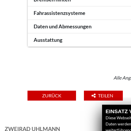
Fahrassistenzsysteme
Daten und Abmessungen
Ausstattung
Alle Ang
ZURÜCK
TEILEN
EINSATZ
Diese Webseit
Daten werden 
ZWEIRAD UHLMANN
L
weiterführen