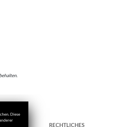
behalten.
ichen. Diese
 anderer
S
RECHTLICHES