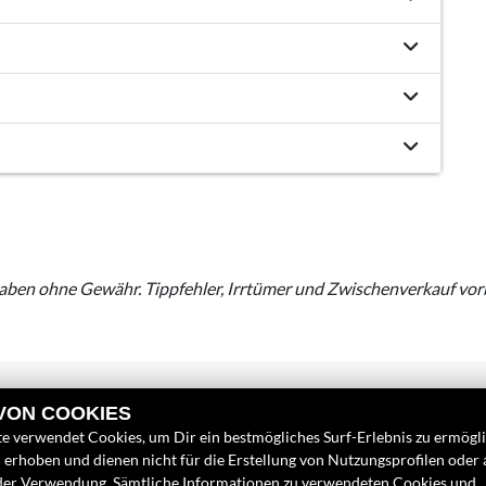
aben ohne Gewähr. Tippfehler, Irrtümer und Zwischenverkauf vor
 VON COOKIES
e verwendet Cookies, um Dir ein bestmögliches Surf-Erlebnis zu ermögl
erhoben und dienen nicht für die Erstellung von Nutzungsprofilen oder
INKS
FINDEN SIE UN
der Verwendung. Sämtliche Informationen zu verwendeten Cookies und