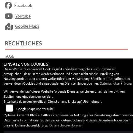
Facebook
Youtube
Google Maps
RECHTLICHES
AGB
EINSATZ VON COOKIES
Impressum
Diese Webseite verwendet Cookies, um Dir ein bestmögliches Surf-Erlebnis zu
ermöglichen. Diese Daten werden erhoben und dienen nicht für die Erstellung von
Datenschutz
Nutzungsprofilen oder anderer weiterführender Verwendung. Sämtliche Informationen zu
verwendeten Cookies und eingebundenen Diensten findest du hier:
Datenschutzerklärung
Disclaimer
Wir verwenden auf dieser Website folgende Dienste, welche erst nach deiner aktiven
Zustimmung eingebunden werden.
Barrierefreiheit
Bitte hake dazu den jeweiligen Dienst an und klicke auf Übernehmen:
Google Maps und Youtube
Optional kann mit Klick auf Alles akzeptieren der Nutzung aller Dienste zugestimmt werde
Detailierte Informationen zu den verwendeten Cookies und deren Bedeutung findest du in
unserer Datenschutzerklärung:
Datenschutzerklärung