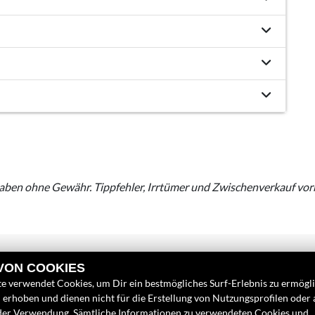
aben ohne Gewähr. Tippfehler, Irrtümer und Zwischenverkauf vor
 VON COOKIES
e verwendet Cookies, um Dir ein bestmögliches Surf-Erlebnis zu ermögl
erhoben und dienen nicht für die Erstellung von Nutzungsprofilen oder
INKS
FINDEN SIE UN
der Verwendung. Sämtliche Informationen zu verwendeten Cookies und