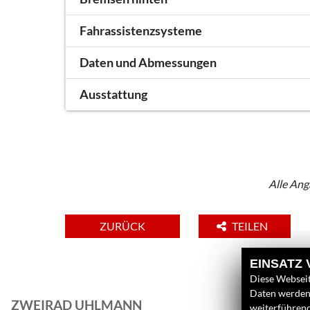
Fahrassistenzsysteme
Daten und Abmessungen
Ausstattung
Alle Ang
ZURÜCK
TEILEN
EINSATZ
Diese Webseit
Daten werden 
ZWEIRAD UHLMANN
L
weiterführen