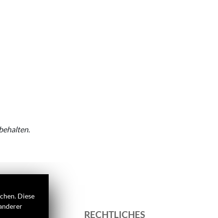
behalten.
ichen. Diese
 anderer
S
RECHTLICHES